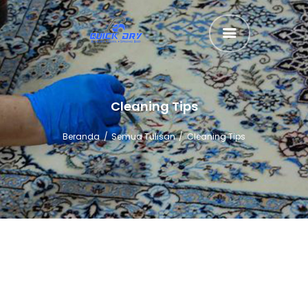
QUICK DRY - PUSAT CUCI KARPET
SOFA SPRING BED & BASMI TUNGAU
BERANDA
Cleaning Tips
TENTANG
Beranda
Semua Tulisan
Cleaning Tips
JASA
KERJA SAMA
LAUNDRY
HUBUNGI KAMI
ARTIKEL