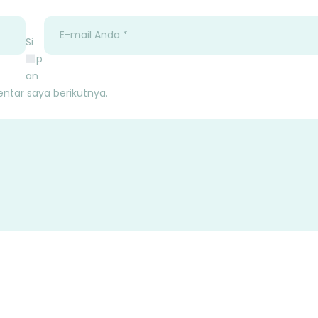
Si
mp
an
ntar saya berikutnya.